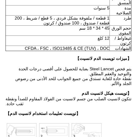
المنسق
مدة
5 سنوات
الصلاحية
طرد
1 قطعة / ملفوفة بشكل فردي ، 5 قطع / شريط ، 200
قطعة / صندوق ، 100 صندوق / كرتون
حجم الورق
45 * 34 * 18 سم
المقوى
غيغاواط /
12 كلغ
كرتون
الشهادات
CFDA ، FSC ، ISO13485 & CE (TUV) ، DOC
【ميزات تويست الدم لانسيت】
يتم فحص Steel Lancet بعناية للحصول على أقصى درجات الحدة
والتوحيد والعقم المطلق.
نقطة حادة للغاية تستدق من جميع الجوانب للحد الأدنى من رضوض
الجلد والألم.
【تويست هيكل لانسيت الدم
تتكون لانسيت الصلب من جسم لانسيت من الفولاذ المقاوم للصدأ ونقطة
ثقب حادة.
【تويست تعليمات استخدام لانسيت الدم】