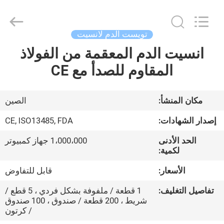
Suzhou
Summit
Medical
Co.,
Ltd.
تويست الدم لانسيت
All
Rights
Reserved.
انسيت الدم المعقمة من الفولاذ
منزل،
المقاوم للصدأ مع CE
بيت
منتجات
مكان المنشأ:
الصين
إصدار الشهادات:
CE, ISO13485, FDA
عرض
الحد الأدنى
1،000،000 جهاز كمبيوتر
الواقع
لكمية:
الافتراضي
الأسعار:
قابل للتفاوض
تفاصيل التغليف:
1 قطعة / ملفوفة بشكل فردي ، 5 قطع /
معلومات
شريط ، 200 قطعة / صندوق ، 100 صندوق
/ كرتون
عنا