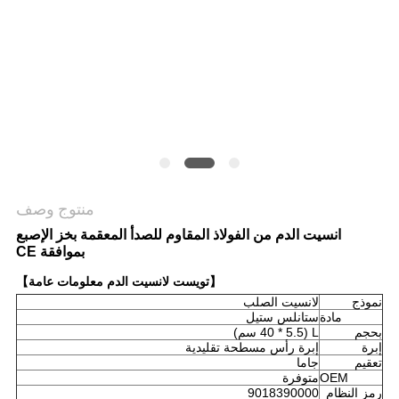
خريطة
الموقع
PRIVACY
POLICY
منتوج وصف
انسيت الدم من الفولاذ المقاوم للصدأ المعقمة بخز الإصبع
بموافقة CE
【تويست لانسيت الدم معلومات عامة】
نموذج
لانسيت الصلب
مادة
ستانلس ستيل
بحجم
L (40 * 5.5 سم)
إبرة
إبرة رأس مسطحة تقليدية
تعقيم
جاما
OEM
متوفرة
رمز النظام
9018390000