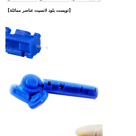
【تويست بلود لانسيت عناصر مماثلة】