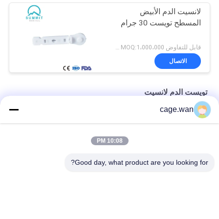
لانسيت الدم الأبيض
المسطح تويست 30 جرام
قابل للتفاوض MOQ:1،000،000 جهاز كمبيوتر
الاتصال
تويست الدم لانسيت
cage.wan
لانسيتات رفيعة للغاية للاستخدام مرة واحدة أرجوانية بمقياس عالمي
30G حجم تويست توب لانسيت لجهاز الوخز أزرق شفاف
10:08 PM
لانسيت الدم الطبية القابل للتصرف لأخذ عينات الدم
Good day, what product are you looking for?
فئات شعبية
جميع
تويست الدم لانسيت
لانسيت الدم الآمن