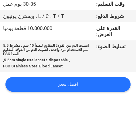
وقت التسليم:
30-35 يوم عمل
جولة
شروط الدفع:
L / C ، T / T ، ويسترن يونيون
في
القدرة على
10،000،000 قطعة يوميا
المعمل
العرض:
تسليط الضوء:
انسيت الدم من الفولاذ المقاوم للصدأ 40 سم ، مشرط 5.5
سم للاستخدام مرة واحدة ، انسيت الدم من الفولاذ المقاوم
مراقبة
للصدأ FSC
,
,
5.5cm single use lancets disposable
الجودة
FSC Stainless Steel Blood Lancet
اتصل
افضل سعر
بنا
أخبار
حالات