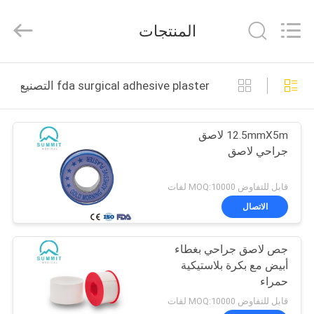
Suzhou
Summit
Medical
المنتجات
Co.,
Ltd.
All
Rights
Reserved.
منزل،
fda surgical adhesive plaster التصنيع عبر الإنترنت
بيت
12.5mmX5m لاصق
منتجات
جراحي لاصق
عرض
قابل للتفاوض MOQ:10000 لفات
الواقع
الاتصال
الافتراضي
جص لاصق جراحي بغطاء
أبيض مع بكرة بلاستيكية
معلومات
حمراء
عنا
قابل للتفاوض MOQ:10000 لفات