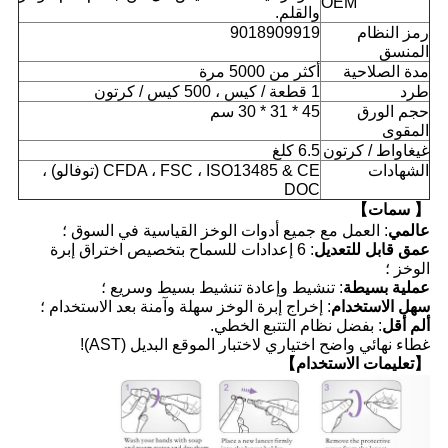
OEM
والقلم.
رمز النظام
9018909919
المنسق
مدة الصلاحية
أكثر من 5000 مرة
طرد
1 قطعة / كيس ، 500 كيس / كرتون
حجم الورق
45 * 31 * 30 سم
المقوى
غيغاواط / كرتون
6.5 كلغ
الشهادات
CFDA ، FSC ، ISO13485 & CE (توفالو) ،
DOC
【 سمات】
عالمي
: العمل مع جميع أدوات الوخز القياسية في السوق ؛
عمق قابل للتعديل
: 6 إعدادات للسماح بتخصيص اختراق إبرة
الوخز ؛
عملية بسيطة
: تنشيط وإعادة تنشيط بسيط وسريع ؛
سهل الاستخدام
: إخراج إبرة الوخز سهلة وآمنة بعد الاستخدام ؛
ألم أقل
: بفضل نظام التتبع الخطي.
غطاء نهائي واضح اختياري لاختبار الموقع البديل (AST)!
【تعليمات الاستخدام】