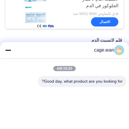
الجلوكوز في الدم
قابل للتفاوض MOQ:5000 حبة
الاتصال
قلم لانسيت الدم
cage.wan
6 أعماق قابلة للتعديل لانسيت القلم قلم الوخز مع قاذف
قلم لانسيت الدم قابل للضبط مع تقنية خالية من الألم
10:25 AM
10 إعدادات للعمق التلقائي قلم لانسيت الدم مع قاذف
Good day, what product are you looking for?
فئات شعبية
جميع
تويست الدم لانسيت
لانسيت الدم الآمن