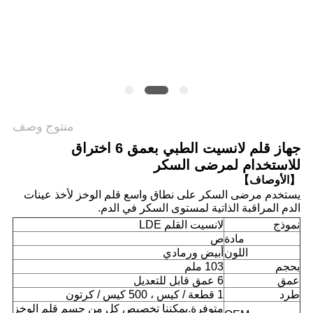
خريطة
الموقع
PRIVACY
منتوج وصف
POLICY
جهاز قلم لانسيت الطبي بعمق 6 اختراق
للاستخدام لمرضى السكر
【الأوصاف】
يستخدم مرضى السكر على نطاق واسع قلم الوخز لأخذ عينات
الدم
المراقبة الذاتية لمستوى السكر في الدم.
نموذج
لانسيت القلم LDE
مادة
ص
اللون
أبيض ورمادي
بحجم
103 ملم
عمق
6 عمق قابل للتعديل
طرد
1 قطعة / كيس ، 500 كيس / كرتون
متوفرة.يمكننا تخصيص كل من جسم قلم الوخز