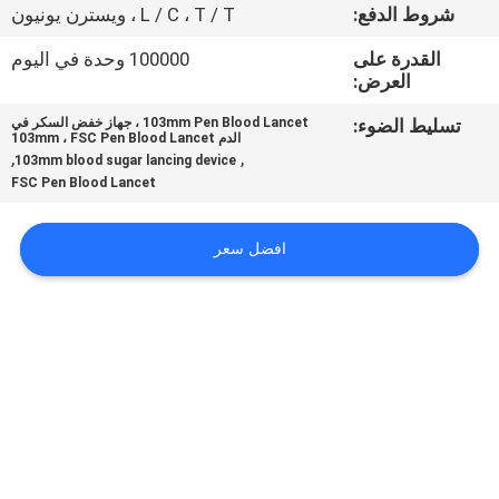
شروط الدفع:
L / C ، T / T ، ويسترن يونيون
جولة
القدرة على
100000 وحدة في اليوم
العرض:
في
المعمل
تسليط الضوء:
103mm Pen Blood Lancet ، جهاز خفض السكر في
الدم 103mm ، FSC Pen Blood Lancet
,
,
103mm blood sugar lancing device
FSC Pen Blood Lancet
مراقبة
الجودة
افضل سعر
اتصل
بنا
أخبار
حالات