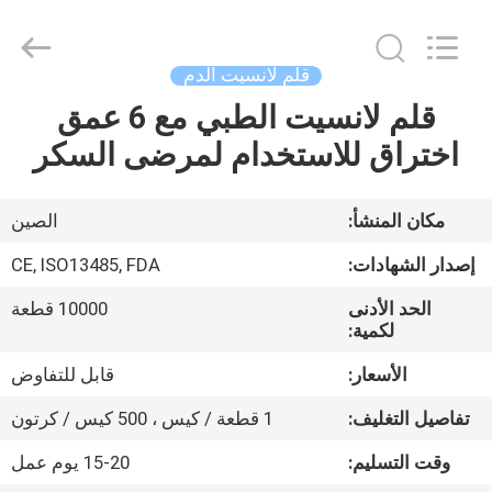
Suzhou
Summit
Medical
Co.,
Ltd.
قلم لانسيت الدم
All
Rights
Reserved.
قلم لانسيت الطبي مع 6 عمق
منزل،
اختراق للاستخدام لمرضى السكر
بيت
منتجات
مكان المنشأ:
الصين
إصدار الشهادات:
CE, ISO13485, FDA
عرض
الحد الأدنى
10000 قطعة
الواقع
لكمية:
الافتراضي
الأسعار:
قابل للتفاوض
تفاصيل التغليف:
1 قطعة / كيس ، 500 كيس / كرتون
معلومات
وقت التسليم:
15-20 يوم عمل
عنا