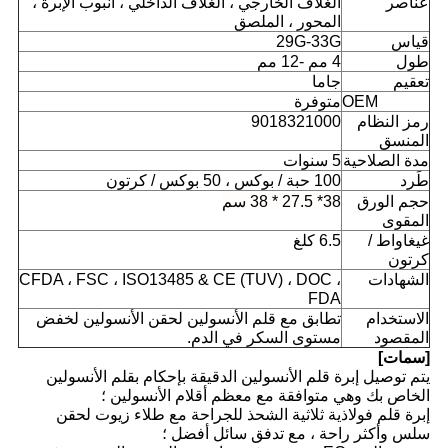
عناصر
الغلاف الخارجي ، الغلاف الداخلي ، أنبوب الإبرة ،
المحور ، الملصق
قياس
29G-33G
طول
4 مم -12 مم
تعقيم
جاما
OEM
متوفرة
رمز النظام
9018321000
المنسق
مدة الصلاحية
5 سنوات
طَرد
100 حبة / بوكس ​​، 50 بوكس ​​/ كرتون
حجم الورق
38
* 27.5 * 38 سم
المقوى
غيغاواط /
6.5 كلغ
كرتون
الشهادات
CFDA ، FSC ، ISO13485 & CE (TUV) ، DOC ،
FDA
الاستخدام
تطابق مع قلم الأنسولين لحقن الأنسولين لخفض
المقصود
مستوى السكر في الدم.
[سمات]
يتم توصيل إبرة قلم الأنسولين الدقيقة بإحكام بقلم الأنسولين
الخاص بك وهي متوافقة مع معظم أقلام الأنسولين ؛
إبرة قلم فولاذية ثلاثية الشحذ للجراحة مع طلاء زيوت لحقن
سلس وأكثر راحة ، مع تدفق سائل أفضل ؛