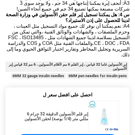
A3: أنحف إبرة يمكننا إنتاجها هي 34 جم ، ولا يوجد سوى 3
شركات مصنعة يمكنها تصنيع 34 جم في جميع أنحاء الصين!
س 4: هل يمكننا تسجيل إبر قلم حقن الأنسولين في وزارة الصحة
لدينا للحصول على إذن الاستيراد؟
A4: نعم.يمكننا أن نوفر لك جميع مواد التسجيل مثل العينات ،
وحزم الملصقات ، والشهادات والوثائق الفنية ،
والتي تمكن من
التسجيل بسلاسة.لدينا جميع الشهادات مثل FSC ، ISO13485 ،
CE ، DOC ، FDA.
والملفات الفنية مثل COA و COS والدراسة
السريرية وتحليل المخاطر وتقارير اختبار التوافق الحيوي وما إلى
ذلك.
إبر الأنسولين غاما 32 قياس ، إبر القلم 6 مم لأقلام الأنسولين ، 6 مم 32 قياس إبر
الأنسولين
6MM 32 gauge insulin needles
6MM pen needles for insulin pens
احصل على افضل سعر ل
إبر قلم الأنسولين الدقيقة 32 جرام 6
مللي متر (1/4 بوصة) لحقن الأنسولين
في المنزل