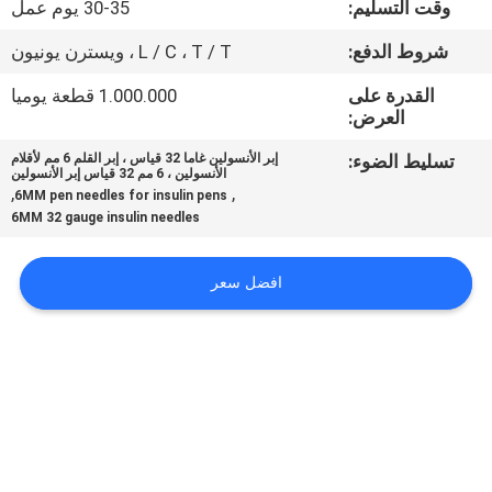
وقت التسليم:
30-35 يوم عمل
جولة
شروط الدفع:
L / C ، T / T ، ويسترن يونيون
في
القدرة على
1.000.000 قطعة يوميا
العرض:
المعمل
تسليط الضوء:
إبر الأنسولين غاما 32 قياس ، إبر القلم 6 مم لأقلام
الأنسولين ، 6 مم 32 قياس إبر الأنسولين
مراقبة
,
,
6MM pen needles for insulin pens
6MM 32 gauge insulin needles
الجودة
افضل سعر
اتصل
بنا
أخبار
حالات