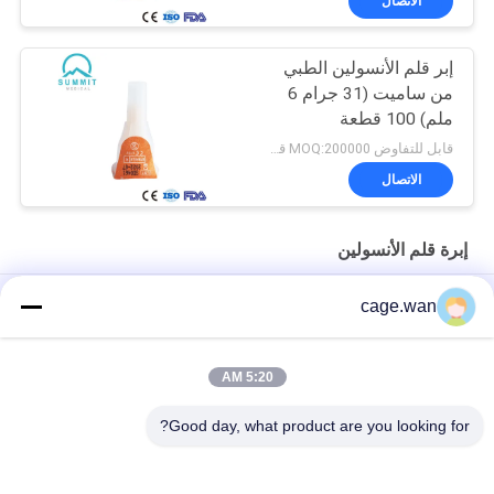
الاتصال
إبر قلم الأنسولين الطبي
من ساميت (31 جرام 6
ملم) 100 قطعة
قابل للتفاوض MOQ:200000 قطعة
الاتصال
إبرة قلم الأنسولين
إبر قلم الأنسولين المعقم من جاما بتقنية الجدار الرقيق 31G 8mm
cage.wan
وافق CE إبر القلم السكري القابل للتصرف لحقن الأنسولين 31G 6mm
5:20 AM
إبر قلم الأنسولين الخالية من الألم متوافقة مع معظم أقلام السكري
0.20 × 4 مم (33 جم × 4 مم)
Good day, what product are you looking for?
فئات شعبية
جميع