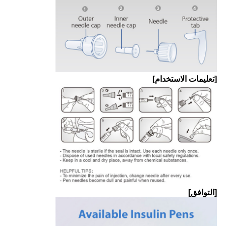
[تعليمات الاستخدام]
[التوافق]