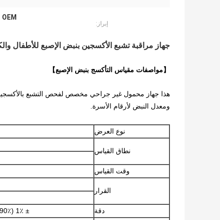
OEM مقياس التأكسج بنبض الإصبع الطبي
إبراز:
جهاز مراقبة تشبع الأكسجين بنبض الإصبع للأطفال والك
【مواصفات مقياس التأكسج بنبض الإصبع】
هذا جهاز محمول غير جراحي مخصص لفحص التشبع بالأكسجين في ا
ومعدل النبض لأرقام الأسرة.
نوع العرض
نطاق القياس
وقت القياس
القرار
دقة
± 1٪ (90٪ -99٪) ؛