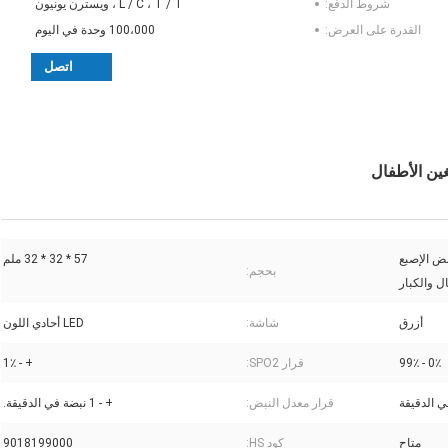
شروط الدفع:
L / C ، T / T ، ويسترن يونيون
القدرة على العرض:
100،000 وحدة في اليوم
اتصل
بض الإصبع
57 * 32 * 32 ملم
بحجم:
ل والكبار
أزرق
شاشة:
LED أحادي اللون
0٪ - 99٪
قرار SPO2:
+ - 1٪
قرار معدل النبض:
+ - 1 نبضة في الدقيقة.
متاح
كود HS:
9018199000