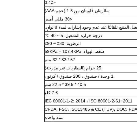
≤0.4٪
بطاريتان قلويتان من 1.5 (حجم AAA)
<30 مللي أمبير
المنتج تلقائيًا عند عدم وجود إشارات لمدة 8 ثوانٍ.
درجة حرارة التشغيل: 5 ~ 40 ℃
الرطوبة: 30٪ ~ 90٪
ضغط الهواء: 59KPa ~ 107.4KPa
57 * 32 * 32 ملم
25 جرام (البطاريات غير مدرجة)
1 وحدة / صندوق ، 200 صندوق / كرتون
40.5 * 39.5 * 22.5 سم
7.6 كلغ
IEC 60601-1-2: 2014 ، ISO 80601-2-61: 2011
CFDA، FSC، ISO13485 & CE (TUV)، DOC، FD
سنة واحدة