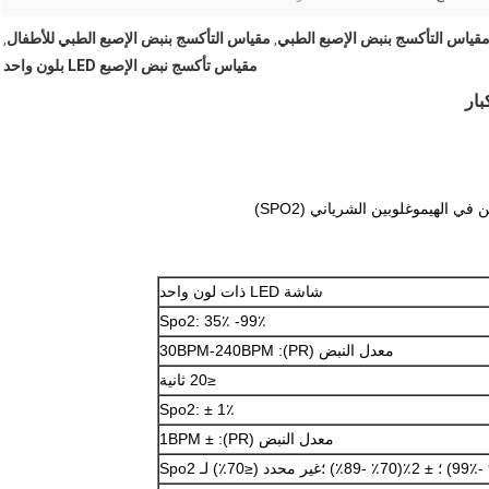
مقياس التأكسج بنبض الإصبع الطبي للأطفال
,
,
مقياس تأكسج نبض الإصبع LED بلون واحد
بار
لهيموغلوبين الشرياني (SPO2)
شاشة LED ذات لون واحد
Spo2: 35٪ -99٪
معدل النبض (PR):
30BPM-240BPM
≤20 ثانية
Spo2: ± 1٪
معدل النبض (PR): ± 1BPM
± 2٪
(70٪ -89٪) ؛غير محدد (≤70٪) لـ Spo2