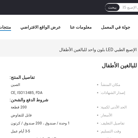
يبحث
جولة في المعمل
معلومات عنا
عرض الواقع الافتراضي
منتجات
لون واحد للبالغين الأطفال
تفاصيل المنتج:
مكان المنشأ:
الصين
إصدار الشهادات:
CE, ISO13485, FDA
شروط الدفع والشحن:
الحد الأدنى لكمية:
200 قطعة
الأسعار:
قابل للتفاوض
تفاصيل التغليف:
1 وحدة / صندوق ، 200 صندوق / كرتون
وقت التسليم:
3-5 أيام عمل