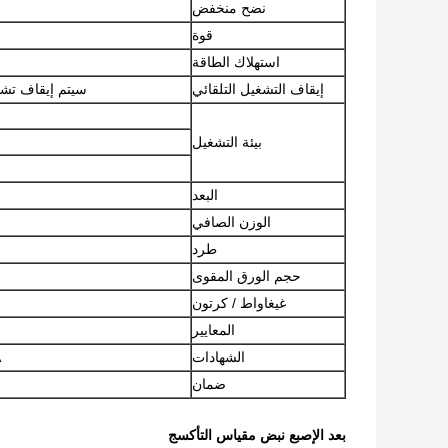
نضح منخفض
قوة
استهلاك الطاقة
إيقاف التشغيل التلقائي
سيتم إيقاف تشغيل 
بيئة التشغيل
البعد
الوزن الصافي
طرد
حجم الورق المقوى
غيغاواط / كرتون
المعايير
الشهادات
A
ضمان
بعد الإصبع نبض مقياس التأكسج