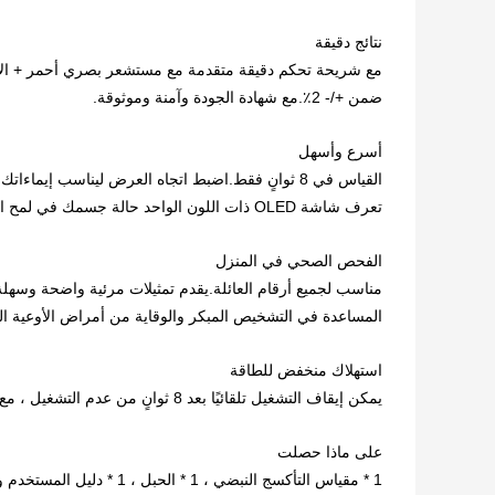
نتائج دقيقة
مع شريحة تحكم دقيقة متقدمة مع مستشعر بصري أحمر + الأشعة تحت
ضمن +/- 2٪.مع شهادة الجودة وآمنة وموثوقة.
أسرع وأسهل
القياس في 8 ثوانٍ فقط.اضبط اتجاه العرض ليناسب إيماءاتك المختلفة مع تشغيل زر واحد.
تعرف شاشة OLED ذات اللون الواحد حالة جسمك في لمح البصر.
الفحص الصحي في المنزل
مناسب لجميع أرقام العائلة.يقدم تمثيلات مرئية واضحة وسهل
المساعدة في التشخيص المبكر والوقاية من أمراض الأوعية الدم
استهلاك منخفض للطاقة
يمكن إيقاف التشغيل تلقائيًا بعد 8 ثوانٍ من عدم التشغيل ، مع بطاريتين AAA (غير متضمنة) يمكن أن تستمر لأكثر من 25 ساعة.
على ماذا حصلت
1 * مقياس التأكسج النبضي ، 1 * الحبل ، 1 * دليل المستخدم وخدمة ما بعد البيع خالية من القلق.