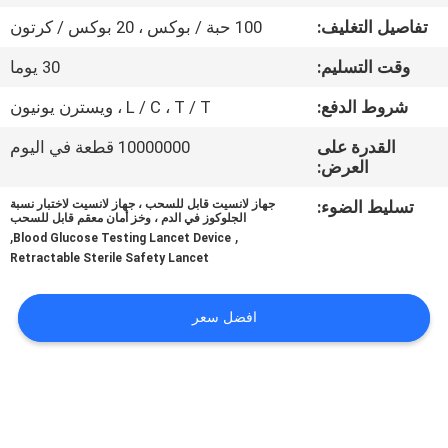
تفاصيل التغليف:
100 حبة / بوكس ​​، 20 بوكس ​​/ كرتون
جولة
وقت التسليم:
30 يوما
في
شروط الدفع:
L / C ، T / T ، ويسترن يونيون
المعمل
القدرة على
10000000 قطعة في اليوم
العرض:
مراقبة
تسليط الضوء:
جهاز لانسيت قابل للسحب ، جهاز لانسيت لاختبار نسبة
الجودة
الجلوكوز في الدم ، وخز أمان معقم قابل للسحب
,
,
Blood Glucose Testing Lancet Device
Retractable Sterile Safety Lancet
اتصل
بنا
افضل سعر
أخبار
حالات