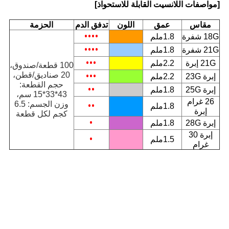
[مواصفات اللانسيت القابلة للاستحواذ]
مقاس
عمق
اللون
تدفق الدم
الحزمة
••••
18G شفرة
1.8ملم
••••
21G شفرة
1.8ملم
•••
21G إبرة
2.2ملم
100 قطعة/صندوق،
•••
20 صناديق/قطن،
إبرة 23G
2.2ملم
حجم القطعة:
••
إبرة 25G
1.8ملم
43*33*15 سم،
26 غرام
••
وزن الجسم: 6.5
1.8ملم
إبرة
كجم لكل قطعة
•
إبرة 28G
1.8ملم
إبرة 30
•
1.5ملم
غرام