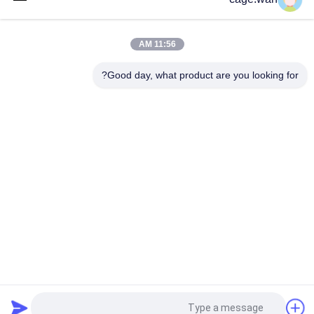
غاما تعقيم أوتوماتيكي قابلة للانسيت الأمان الإبرة 21G 2.2mm الأصفر
انسيت أمان الضغط على زر 21G عمق إبرة 1.8 مم للاختبار السريع
11:56 AM
لانسيت أمان 28G قابل للتعديل مع 3 أعماق 1.2 مم 1.4 مم 1.8 مم
Good day, what product are you looking for?
فئات شعبية
جميع
تويست الدم لانسيت
لانسيت الدم الآمن
إبرة قلم الأنسولين
قلم لانسيت الدم
شفرة مشرط جراحي
أنبوب جمع عينة الدم
مقياس الأكسجين في 
جهاز قياس ضغط الدم
الدم
طلب اقتباس