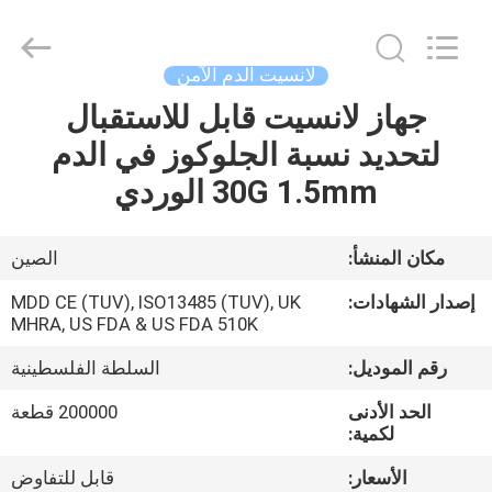
Suzhou
Summit
Medical
Co.,
Ltd.
لانسيت الدم الآمن
All
Rights
Reserved.
جهاز لانسيت قابل للاستقبال
منزل،
لتحديد نسبة الجلوكوز في الدم
بيت
30G 1.5mm الوردي
منتجات
مكان المنشأ:
الصين
عرض
إصدار الشهادات:
MDD CE (TUV), ISO13485 (TUV), UK
الواقع
MHRA, US FDA & US FDA 510K
الافتراضي
رقم الموديل:
السلطة الفلسطينية
الحد الأدنى
200000 قطعة
معلومات
لكمية:
عنا
الأسعار:
قابل للتفاوض