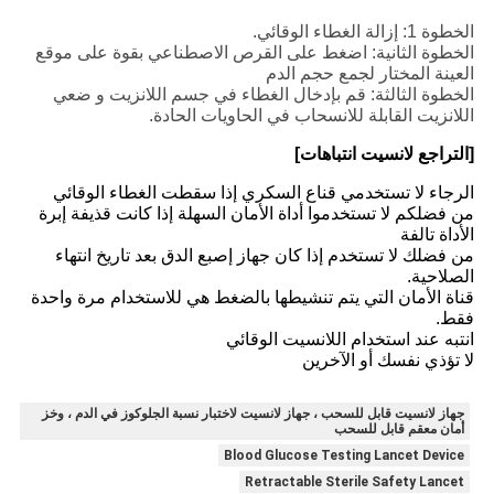
الخطوة 1: إزالة الغطاء الوقائي.
الخطوة الثانية: اضغط على القرص الاصطناعي بقوة على موقع
العينة المختار لجمع حجم الدم
الخطوة الثالثة: قم بإدخال الغطاء في جسم اللانزيت و ضعي
اللانزيت القابلة للانسحاب في الحاويات الحادة.
[التراجع لانسيت انتباهات]
الرجاء لا تستخدمي قناع السكري إذا سقطت الغطاء الوقائي
من فضلكم لا تستخدموا أداة الأمان السهلة إذا كانت قذيفة إبرة
الأداة تالفة
من فضلك لا تستخدم إذا كان جهاز إصبع الدق بعد تاريخ انتهاء
الصلاحية.
قناة الأمان التي يتم تنشيطها بالضغط هي للاستخدام مرة واحدة
فقط.
انتبه عند استخدام اللانسيت الوقائي
لا تؤذي نفسك أو الآخرين
جهاز لانسيت قابل للسحب ، جهاز لانسيت لاختبار نسبة الجلوكوز في الدم ، وخز
أمان معقم قابل للسحب
Blood Glucose Testing Lancet Device
Retractable Sterile Safety Lancet