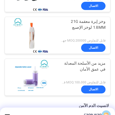
الاتصال
وخز إبرة معقمة 21G
1.8MM لوخز الإصبع
قابل للتفاوض MOQ:200000 جهاز كمبيوتر شخصى
الاتصال
مزيد من الأسلحة المعدلة
في عمق الأمان
قابل للتفاوض MOQ:100،000 قطعة
الاتصال
لانسيت الدم الآمن
cage.wan