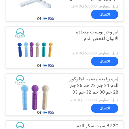
لانسيت
قابل للتفاوض MOQ:500000 قطعة
خريطة
الاتصال
8
الموقع
ابر وخز تويست متعددة
أنبوب جمع عينة الدم
الالوان لفحص الدم
PRIVACY
POLICY
قابل للتفاوض MOQ:500000 قطعة
الاتصال
إبرة رفيعة معقمة لجلوكوز
4
الدم 21 جم 23 جم 26 جم
28 جم 30 جم 32 جم 33
شفرة مشرط جراحي
جم
قابل للتفاوض MOQ:1000000 جهاز كمبيوتر شخصى
الاتصال
32G لانسيت سكر الدم