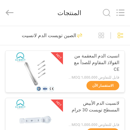
Suzhou
Summit
Medical
المنتجات
Co.,
Ltd.
All
Rights
Reserved.
منزل،
111
الصين تويست الدم لانسيت
بيت
لانسيت الدم الآمن
HOT
انسيت الدم المعقمة من
منتجات
الفولاذ المقاوم للصدأ مع
CE
عرض
قابل للتفاوض MOQ:1،000،000 جهاز كمبيوتر
الواقع
الاستفسار الآن
38
الافتراضي
HOT
لانسيت الدم الأبيض
تويست الدم لانسيت
المسطح تويست 30 جرام
معلومات
عنا
قابل للتفاوض MOQ:1،000،000 جهاز كمبيوتر