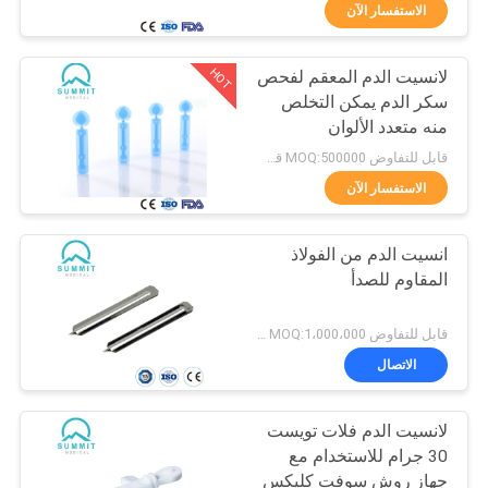
الاستفسار الآن
جولة
HOT
لانسيت الدم المعقم لفحص
في
35
سكر الدم يمكن التخلص
المعمل
منه متعدد الألوان
قلم لانسيت الدم
قابل للتفاوض MOQ:500000 قطعة
مراقبة
الاستفسار الآن
الجودة
انسيت الدم من الفولاذ
المقاوم للصدأ
اتصل
34
بنا
قابل للتفاوض MOQ:1،000،000 جهاز كمبيوتر
الاتصال
إبرة قلم الأنسولين
أخبار
لانسيت الدم فلات تويست
30 جرام للاستخدام مع
حالات
جهاز روش سوفت كليكس