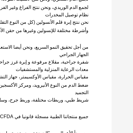
لجمع الدم الوريدي، ونحن ننتج الفراغ وغير الفرا
نظام توصيل المخدرات
نحن ننتج إبرة قلم الأنسولين (كل من النوع التقل
وأشرطة مختلفة للإنسولين وغيرها من حقن الأد
من أجل تحقيق النمو السريع، ونحن أيضا الاستعا
الجهاز الجراحي
شفرة جراحية، مقلاع مرفوعة و إبرة غرز جراحية
معدات الرعاية المنزلية والمستشفيات
مقياس الحرارة، مقياس الأوكسيمتر، جهاز التش
ضغط الدم من النوع الأنيرويد، ومركز الأكسجين،
التجميد
شريط طبي، وربطات مختلفة، وربط جرح، وسلسلة
جميع منتجاتنا الطبية مسجلة قانونيا في CFDA ومعتمدة من قبل CE، ISO13485، FDA أو FDA 510K الخ