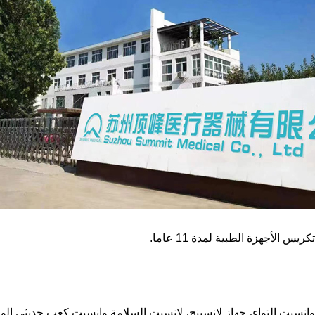
الأجهزة الطبية لمدة 11 عاما.
وانسيت التواء، جهاز لانسينج، لانسيت السلامة وانسيت كعب حديثي الول