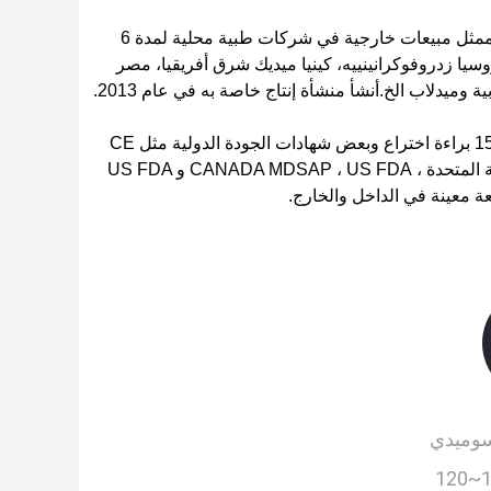
مديرنا العام تخرج في إنجليزية الأعمال وعمل ممثل مبيعات خارجية في شركات طبية محلية لمدة 6
ا زدروفوكرانينييه، كينيا ميديك شرق أفريقيا، مصر
ميدلاب الخ.أنشأ منشأة إنتاج خاصة به في عام 2013.
بعد سنوات من التطوير ، حققنا ما يقرب من 150 براءة اختراع وبعض شهادات الجودة الدولية مثل CE
((TUV) ، ISO13485 ((TUV) ، MHRA المملكة المتحدة ، CANADA MDSAP ، US FDA و US FDA
وميدي
10