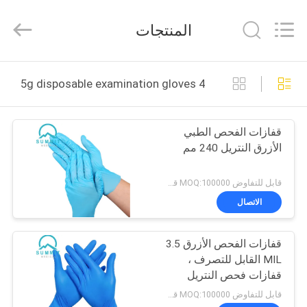
Suzhou
Summit
Medical
المنتجات
Co.,
Ltd.
All
Rights
Reserved.
منزل،
4 5g disposable examination gloves التصنيع عبر الإنترنت
بيت
قفازات الفحص الطبي
منتجات
الأزرق النتريل 240 مم
عرض
قابل للتفاوض MOQ:100000 قطعة
الواقع
الاتصال
الافتراضي
قفازات الفحص الأزرق 3.5
MIL القابل للتصرف ،
معلومات
قفازات فحص النتريل
الطبية الخالية من اللاتكس
عنا
قابل للتفاوض MOQ:100000 قطعة