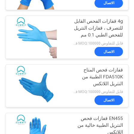
الاتصال
جولة
4g قفازات الفحص القابل
في
للتصرف ، قفازات النتريل
المعمل
للفحص الطبي 0.1 مم
قابل للتفاوض MOQ:100000 قطعة
مراقبة
الاتصال
الجودة
قفازات فحص المتاح
FDA510K الطبية من
اتصل
النتريل اللاتكس
بنا
قابل للتفاوض MOQ:100000 قطعة
الاتصال
أخبار
EN455 قفازات فحص
النتريل الطبية خالية من
حالات
اللاتكس