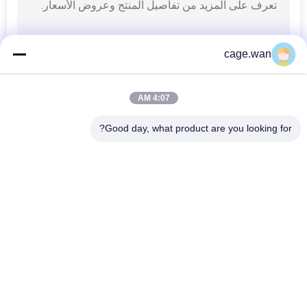
cage.wan
4:07 AM
Good day, what product are you looking for?
فئات شعبية
جميع
تويست الدم لانسيت
لانسيت الدم الآمن
إبرة قلم الأنسولين
قلم لانسيت الدم
شفرة مشرط جراحي
أنبوب جمع عينة الدم