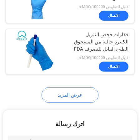
قابل للتفاوض MOQ:100000 قطعة
خريطة
الاتصال
الموقع
قفازات فحص النتريل
الكبيرة خالية من المسحوق
PRIVACY
الطبي القابل للتصرف FDA
510K المعتمدة
POLICY
قابل للتفاوض MOQ:100000 قطعة
الاتصال
عرض المزيد
اترك رسالة