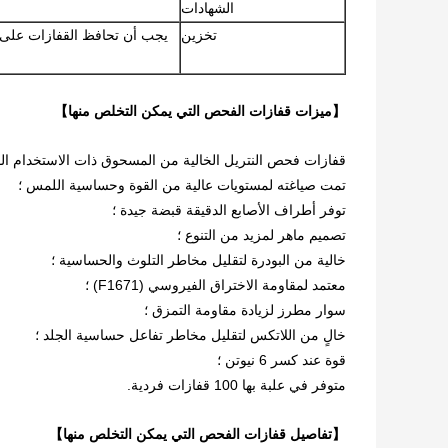
الشهادات
تخزين
يجب أن تحافظ القفازات على خ
【ميزات قفازات الفحص التي يمكن التخلص منها】
قفازات فحص النتريل الخالية من المسحوق ذات الاستخدام الو
تمت صياغته لمستويات عالية من القوة وحساسية اللمس ؛
توفر أطراف الأصابع الدقيقة قبضة جيدة ؛
تصميم ماهر لمزيد من التنوع ؛
خالية من البودرة لتقليل مخاطر التلوث والحساسية ؛
معتمد لمقاومة الاختراق الفيروسي (F1671) ؛
سوار مطرز لزيادة مقاومة التمزق ؛
خالٍ من اللاتكس لتقليل مخاطر تفاعل حساسية الجلد ؛
قوة عند كسر 6 نيوتن ؛
متوفر في علبة بها 100 قفازات فردية.
【تفاصيل قفازات الفحص التي يمكن التخلص منها】