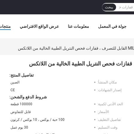
يبحث
جولة في المعمل
معلومات عنا
عرض الواقع الافتراضي
منتجات
تفاصيل المنتج:
مكان المنشأ:
الصين
إصدار الشهادات:
CE
شروط الدفع والشحن:
الحد الأدنى لكمية:
100000 قطعة
الأسعار:
قابل للتفاوض
تفاصيل التغليف:
100 حبة / بوكس ​​، 10 بوكس ​​/ كرتون
وقت التسليم:
30 يوم عمل