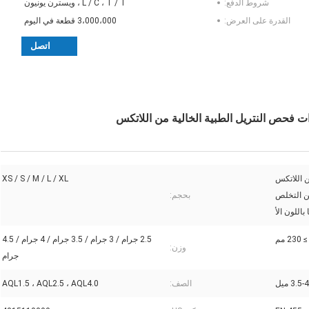
شروط الدفع:
L / C ، T / T ، ويسترن يونيون
القدرة على العرض:
3،000،000 قطعة في اليوم
اتصل
ن اللاتكس
XS / S / M / L / XL
ن التخلص
بحجم:
 باللون الأ
≥ 230 مم
2.5 جرام / 3 جرام / 3.5 جرام / 4 جرام / 4.5
وزن:
جرام
3.5-4 ميل
الصف:
AQL1.5 ، AQL2.5 ، AQL4.0