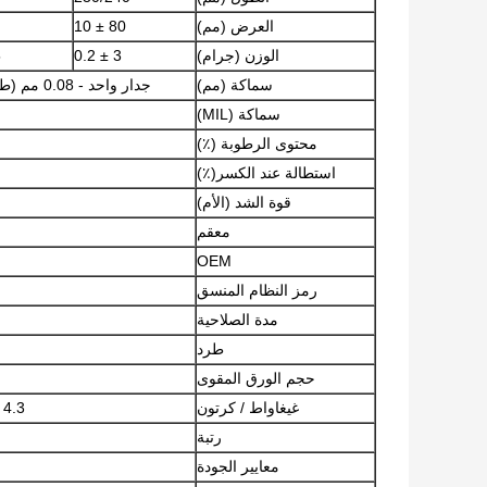
العرض (مم)
80 ± 10
الوزن (جرام)
3 ± 0.2
2
سماكة (مم)
جدار واحد - 0.08 مم (طرف الإصبع) ، 0.06 مم (راحة اليد) ، 0.05 مم (الكفة)
سماكة (MIL)
محتوى الرطوبة (٪)
استطالة عند الكسر(٪)
قوة الشد (الأم)
معقم
OEM
رمز النظام المنسق
مدة الصلاحية
طرد
حجم الورق المقوى
غيغاواط / كرتون
KGS (S) ، 4.3
رتبة
معايير الجودة