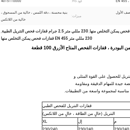
EN 455 
كود HS:
4015110000
صف الأول
بنية محسنة ، دقة اللمس ، خالية من المسحوق ،
ميزات:
خالية من اللاتكس
230 مللي متر 2.5 جرام قفازات فحص النتريل الطبية
,
,
230 مللي متر EN 455 قفازات فحص يمكن التخلص منها
ودرة ، قفازات الفحص المتاح الأزرق 100 قطعة
نتريل للحصول على القوة المثلى و
ضة جيدة للمهام الدقيقة ومقاومة
هي مناسبة لمجموعة واسعة من التطبيقات.
قفازات النتريل للفحص الطبي
النتريل (خالٍ من الطاقة ، خالٍ من اللاتكس)
م
إل
XL
230/240
230/240
230/240