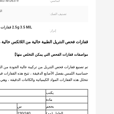
اساسي:
، ASTM D6319
ال
تصنيف الصك:
2.5g 3.5 MIL قفازات فحص يمكن التخلص منها
إبراز:
قفازات فحص النتريل الطبية خالية من اللاتكس خالية من الب
مواصفات قفازات الفحص التي يمكن التخلص منها】
تم تصنيع قفازات فحص النتريل من تركيبة عالية الجودة من ال
حساسية اللمس.بفضل الأصابع الدقيقة ، تتيح هذه القفازات قب
تتخلل هذه القفازات المواد الكيميائية والكائنات الدقيقة ، و
يكتب
مادة
بحجم
س
الطول (مم)
230/240