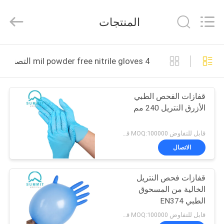
Suzhou
Summit
Medical
المنتجات
Co.,
Ltd.
All
Rights
Reserved.
منزل،
4 mil powder free nitrile gloves التصنيع عبر الإنترنت
بيت
قفازات الفحص الطبي
منتجات
الأزرق النتريل 240 مم
عرض
قابل للتفاوض MOQ:100000 قطعة
الواقع
الاتصال
الافتراضي
قفازات فحص النتريل
الخالية من المسحوق
معلومات
الطبي EN374
عنا
قابل للتفاوض MOQ:100000 قطعة