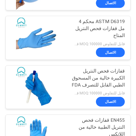
الاتصال
جولة
ASTM D6319 محكم 4
في
مل قفازات فحص النتريل
المعمل
المتاح
قابل للتفاوض MOQ:100000 قطعة
مراقبة
الاتصال
الجودة
قفازات فحص النتريل
الكبيرة خالية من المسحوق
اتصل
الطبي القابل للتصرف FDA
510K المعتمدة
بنا
قابل للتفاوض MOQ:100000 قطعة
الاتصال
أخبار
EN455 قفازات فحص
النتريل الطبية خالية من
حالات
اللاتكس