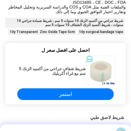
ISO13485 ، CE ، DOC ، FDA.
والملفات الفنية مثل COA و COS والدراسة السريرية وتحليل المخاطر
وتقارير اختبار التوافق الحيوي وما إلى ذلك.
شريط جراحي من أكسيد الزنك 10 سنوات 5 سم ، شريط ضمادة جراحي 10
سنوات ، شريط أكسيد الزنك الشفاف 10 سنوات 5 سم
10y Transparent Zinc Oxide Tape 5cm
10y surgical bandage tape
احصل على افضل سعر ل
شريط شفاف جراحي من أكسيد الزنك 5
سم مع غراء أكريليك
استمر
شريط لاصق طبي
25 سم × 9.14 م شريط جراحي Transpore ، شريط طبي مضاد