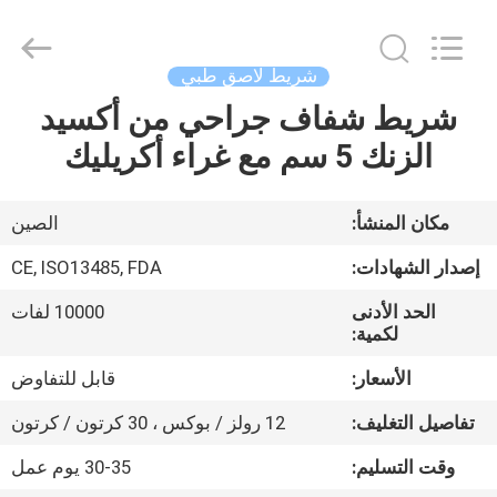
Suzhou
Summit
Medical
Co.,
Ltd.
شريط لاصق طبي
All
Rights
Reserved.
شريط شفاف جراحي من أكسيد
منزل،
الزنك 5 سم مع غراء أكريليك
بيت
منتجات
مكان المنشأ:
الصين
إصدار الشهادات:
CE, ISO13485, FDA
عرض
الحد الأدنى
10000 لفات
الواقع
لكمية:
الافتراضي
الأسعار:
قابل للتفاوض
تفاصيل التغليف:
12 رولز / بوكس ​​، 30 كرتون / كرتون
معلومات
وقت التسليم:
30-35 يوم عمل
عنا