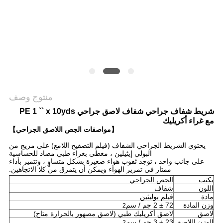
خريطة
الموقع
PRIVACY
POLICY
منتوج وصف
شريط شفاف جراحي شفاف لاصق جراحي PE 1 `` x 10yds
مع غراء أكريليك
【مواصفات الجص اللاصق الجراحي】
يحتوي الشريط الجراحي الشفاف (فيلم التصفيح اللامع) على مزيج من
البولي إيثيلين ، مغطى بغراء طبي مضاد للحساسية
على جانب واحد ، توجد ثقوب هواء صغيرة بشكل متساوٍ ، وتتميز بأداء
ممتاز في تمرير الهواء ويمكن أن يتمزق من كلا الاتجاهين.
يكتب
الجص الجراحي
اللون
شفاف
مادة
فيلم بوليثين
وزن المادة
72 ± 2 جم / سم
2
لاصق
لاصق أكريليك طبي (لاصق مصهور بالحرارة متاح)
الوزن اللاصق
23 ± 3 جم / سم
2