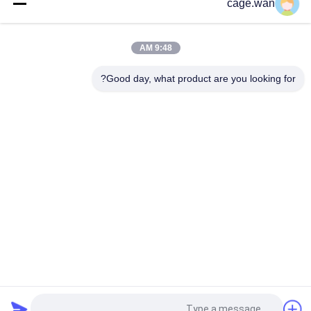
cage.wan
للحساسية PE
لاصق جراحي أبيض لفة ، 2.5 سم × 5 متر شريط ورق غير منسوج
9:48 AM
جص لاصق جراحي بغطاء أبيض مع بكرة بلاستيكية حمراء
Good day, what product are you looking for?
فئات شعبية
جميع
تويست الدم لانسيت
لانسيت الدم الآمن
إبرة قلم الأنسولين
قلم لانسيت الدم
شفرة مشرط جراحي
أنبوب جمع عينة الدم
مقياس الأكسجين في 
جهاز قياس ضغط الدم
الدم