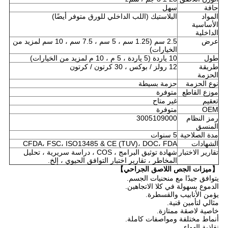
حافة
سهل
المواد
البلاستيك (اللب الداخلي للورق متوفر أيضًا)
الأساسية
الداخلية
عرض
2.5 سم (1.25 سم ، 5 سم ، 7.5 سم ، 10 سم لمزيد من
الخيارات)
طول
10 ياردة (5 ياردة ، 5 م ، 10 م لمزيد من الخيارات)
طريقة
12 رولز / بوكس ​​، 30 كرتون / كرتون
الحزمة
نوع الحزمة
حزمة بسيطة
موزع القاطع
متوفرة
تعقيم
غير متاح
OEM
متوفرة
رمز النظام
3005109000
المنسق
مدة الصلاحية
5 سنوات
الشهادات
CFDA، FSC، ISO13485 & CE (TUV)، DOC، FDA
تقارير الاختبار
شهادة توثيق البرامج ، COS ، دراسة سريرية ، تحليل
المخاطر ، تقارير اختبار التوافق الحيوي ، إلخ.
【ميزات الجص اللاصق الجراحي】
يتوافق جيدًا مع منحنيات الجسم.
الدموع بسهولة في كلا الاتجاهين.
يؤمن الأنابيب والقسطرة.
مثالي لتأمين قنية.
خاصية لاصقة ممتازة.
أنماط مختلفة ومواصفات كاملة.
نفاذية الهواء.