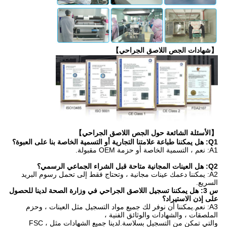
【شهادات الجص اللاصق الجراحي】
【الأسئلة الشائعة حول الجص اللاصق الجراحي】
Q1: هل يمكننا طباعة علامتنا التجارية أو التسمية الخاصة بنا على العبوة؟
A1: نعم ، التسمية الخاصة أو حزمة OEM مقبولة.
Q2: هل العينات المجانية متاحة قبل الشراء الجماعي الرسمي؟
A2: يمكننا دعمك عينات مجانية ، وتحتاج فقط إلى تحمل رسوم البريد
السريع.
س 3: هل يمكننا تسجيل اللاصق الجراحي في وزارة الصحة لدينا للحصول
على إذن الاستيراد؟
A3: نعم.يمكننا أن نوفر لك جميع مواد التسجيل مثل العينات ، وحزم
الملصقات ، والشهادات والوثائق الفنية ،
والتي تمكن من التسجيل بسلاسة.لدينا جميع الشهادات مثل FSC ،