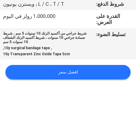
شروط الدفع:
L / C ، T / T ، ويسترن يونيون
جولة
القدرة على
1،000،000 رولز في اليوم
العرض:
في
المعمل
تسليط الضوء:
شريط جراحي من أكسيد الزنك 10 سنوات 5 سم ، شريط
ضمادة جراحي 10 سنوات ، شريط أكسيد الزنك الشفاف
10 سنوات 5 سم
,
,
10y surgical bandage tape
مراقبة
10y Transparent Zinc Oxide Tape 5cm
الجودة
افضل سعر
اتصل
بنا
أخبار
حالات