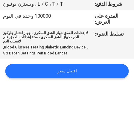
شروط الدفع:
L / C ، T / T ، ويسترن يونيون
جولة
القدرة على
100000 وحدة في اليوم
العرض:
في
المعمل
تسليط الضوء:
6 إعدادات للعمق جهاز الشق السكري ، جهاز اختبار جلوكوز
الدم ، جهاز الشق السكري ، ستة إعدادات للعمق قلم
لانسيت الدم
,
,
Blood Glucose Testing Diabetic Lancing Device
مراقبة
Six Depth Settings Pen Blood Lancet
الجودة
افضل سعر
اتصل
بنا
أخبار
حالات