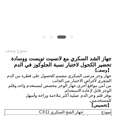
خريطة
الموقع
PRIVACY
POLICY
منتوج وصف
جهاز الشد السكري مع لانسيت تويست ووسادة
تحضير الكحول لاختبار نسبة الجلوكوز في الدم
【وصف】
جهاز وخز مرضى السكري مصمم للحصول على قطرة من الدم
الشعري لأغراض الاختبار من الجانب
من
أ
من مواقع أخرى.جهاز الوخز مخصص لمستخدم واحد.وقلم
الوخز قابل لإعادة الاستخدام.
يوفر قلم وخز الدم عملية أكثر ملاءمة وراحة وأسهل
للمستخدمين.
【تخصيص】
نموذج
جهاز الشح السكري CX11