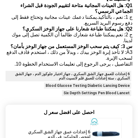
Q1: هل العينات المجانية متاحة لتقييم الجودة قبل الشراء
الجماعي الرسمي؟
ج 1: نعم ، بالتأكيد.يمكننا دعمك عينات مجانية وتحتاج فقط إلى
دفع رسوم البريد السريع.
Q2: هل يمكننا طباعة شعارنا على جهاز الوخز السكري؟
ج 2: نعم.يمكننا طباعة شعارك طالما أن الكمية تصل إلى موك
لدينا.
س 3: كيف يتم سحب الوخز المستعمل من جهاز الوخز بأمان؟
A3: لا تأخذ إبرة الوخز بيدك ، وبدلاً من ذلك ، استخدم قاذف الدفع
لسحب الإبرة.
التفاصيل ، يرجى الرجوع إلى تعليمات الاستخدام الخطوة 10.
6 إعدادات للعمق جهاز الشق السكري ، جهاز اختبار جلوكوز الدم ، جهاز الشق
السكري ، ستة إعدادات للعمق قلم لانسيت الدم
Blood Glucose Testing Diabetic Lancing Device
Six Depth Settings Pen Blood Lancet
احصل على افضل سعر ل
6 إعدادات عمق جهاز الشق السكري
لفحص الجلوكوز في الدم