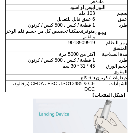
مادة
ص
اللون
ابيض او اسود
بحجم
103 ملم
عمق
6 عمق قابل للتعديل
طرد
1 قطعة / كيس ، 500 كيس / كرتون
متوفرة.يمكننا تخصيص كل من جسم قلم الوخز
OEM
والقلم.
رمز النظام
9018909919
المنسق
مدة الصلاحية
أكثر من 5000 مرة
طرد
1 قطعة / كيس ، 500 كيس / كرتون
حجم الورق
45 * 31 * 30 سم
المقوى
غيغاواط / كرتون
6.5 كلغ
الشهادات
CFDA ، FSC ، ISO13485 & CE (توفالو) ،
DOC
【هيكل المنتجات】