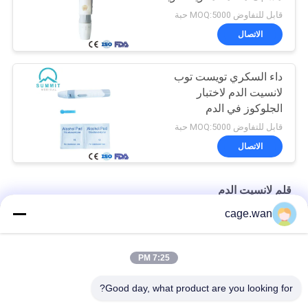
قابل للتفاوض MOQ:5000 حبة
الاتصال
داء السكري تويست توب
لانسيت الدم لاختبار
الجلوكوز في الدم
قابل للتفاوض MOQ:5000 حبة
الاتصال
قلم لانسيت الدم
cage.wan
6 أعماق قابلة للتعديل لانسيت القلم قلم الوخز مع قاذف
قلم لانسيت الدم قابل للضبط مع تقنية خالية من الألم
7:25 PM
10 إعدادات للعمق التلقائي قلم لانسيت الدم مع قاذف
Good day, what product are you looking for?