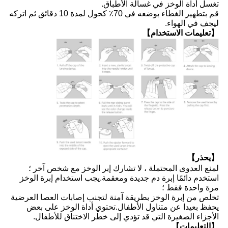
تغسل أداة الوخز في غسالة الأطباق.
قم بتطهير الغطاء بوضعه في 70٪ كحول لمدة 10 دقائق ثم اتركه
ليجف في الهواء.
【تعليمات الاستخدام】
【يحذر】
لمنع العدوى المحتملة ، لا تشارك إبر الوخز مع شخص آخر ؛
استخدم دائمًا إبرة دم جديدة ومعقمة.يجب استخدام إبرة الوخز
مرة واحدة فقط ؛
تخلص من إبرة الوخز بطريقة آمنة لتجنب إصابات العصا العرضية
يحفظ بعيدا عن متناول الأطفال.تحتوي أداة الوخز على بعض
الأجزاء الصغيرة التي قد تؤدي إلى خطر الاختناق للأطفال.
【التعليمات】