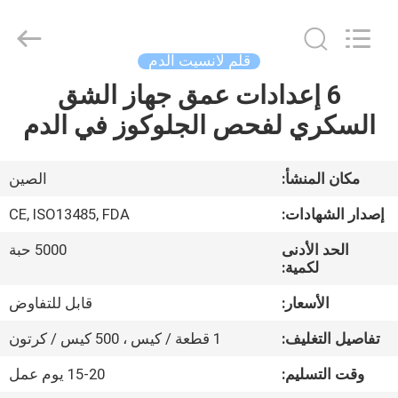
Suzhou
Summit
Medical
Co.,
Ltd.
قلم لانسيت الدم
All
Rights
Reserved.
6 إعدادات عمق جهاز الشق
منزل،
السكري لفحص الجلوكوز في الدم
بيت
منتجات
مكان المنشأ:
الصين
إصدار الشهادات:
CE, ISO13485, FDA
عرض
الحد الأدنى
5000 حبة
الواقع
لكمية:
الافتراضي
الأسعار:
قابل للتفاوض
تفاصيل التغليف:
1 قطعة / كيس ، 500 كيس / كرتون
معلومات
وقت التسليم:
15-20 يوم عمل
عنا