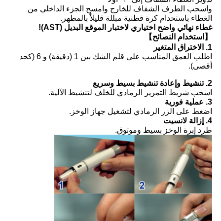
واسحب الطرف الشفاف للخارج وامسح الجزء الداخلي من
الغطاء باستخدام كرة قطنية مبللة قليلاً بالمطهر.
غطاء نهائي واضح اختياري لاختبار الموقع البديل (AST)!
【استخدام النصائح】
1. الاختراق المتغير
اطلب العمق المناسب على قلم الشك بين 1 (دقيقة) و 6 (كحد
أقصى).
2. تنشيط وإعادة تنشيط بسيط وسريع
اسحب شريط التمرير الرمادي للخلف لتنشيط الآلية.
3. عملية فورية
اضغط على الزر الرمادي لتشغيل جهاز الوخز.
4. إزالة لانسيت
طرد إبرة الوخز بسيط وموثوق.