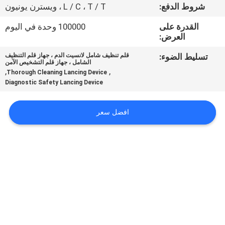
شروط الدفع:
L / C ، T / T ، ويسترن يونيون
جولة
القدرة على
100000 وحدة في اليوم
العرض:
في
المعمل
تسليط الضوء:
قلم تنظيف شامل لانسيت الدم ، جهاز قلم التنظيف
الشامل ، جهاز قلم التشخيص الآمن
,
,
Thorough Cleaning Lancing Device
Diagnostic Safety Lancing Device
مراقبة
الجودة
افضل سعر
اتصل
بنا
أخبار
حالات