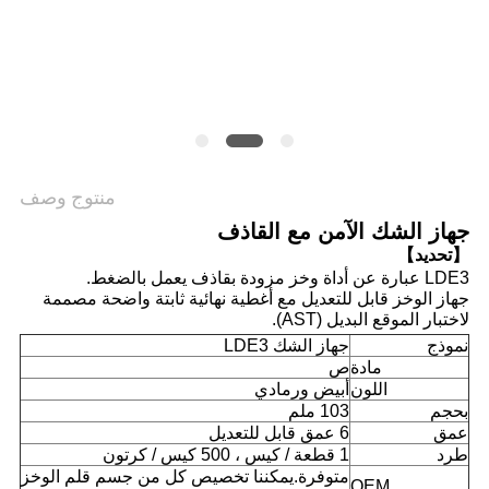
خريطة
الموقع
PRIVACY
منتوج وصف
POLICY
جهاز الشك الآمن مع القاذف
【تحديد】
LDE3 عبارة عن أداة وخز مزودة بقاذف يعمل بالضغط.
جهاز الوخز قابل للتعديل مع أغطية نهائية ثابتة واضحة مصممة
لاختبار الموقع البديل (AST).
نموذج
جهاز الشك LDE3
مادة
ص
اللون
أبيض ورمادي
بحجم
103 ملم
عمق
6 عمق قابل للتعديل
طرد
1 قطعة / كيس ، 500 كيس / كرتون
متوفرة.يمكننا تخصيص كل من جسم قلم الوخز
OEM