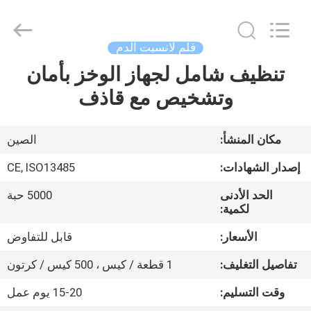
Suzhou
Summit
Medical
Co.,
Ltd.
قلم لانسيت الدم
All
Rights
Reserved.
تنظيف شامل لجهاز الوخز بأمان
منزل،
وتشخيص مع قاذف
بيت
منتجات
مكان المنشأ:
الصين
إصدار الشهادات:
CE, ISO13485
عرض
الحد الأدنى
5000 حبة
الواقع
لكمية:
الافتراضي
الأسعار:
قابل للتفاوض
تفاصيل التغليف:
1 قطعة / كيس ، 500 كيس / كرتون
معلومات
وقت التسليم:
15-20 يوم عمل
عنا