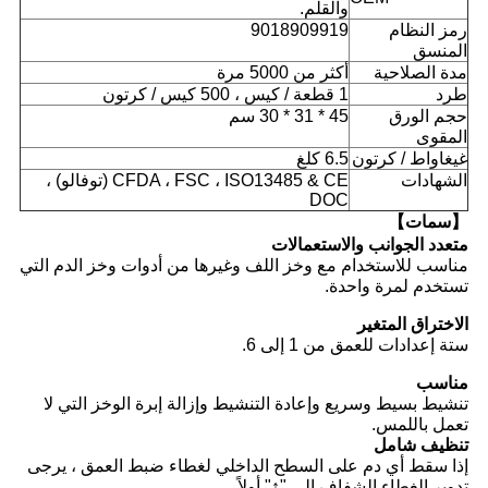
والقلم.
رمز النظام
9018909919
المنسق
مدة الصلاحية
أكثر من 5000 مرة
طرد
1 قطعة / كيس ، 500 كيس / كرتون
حجم الورق
45 * 31 * 30 سم
المقوى
غيغاواط / كرتون
6.5 كلغ
الشهادات
CFDA ، FSC ، ISO13485 & CE (توفالو) ،
DOC
【سمات】
متعدد الجوانب والاستعمالات
مناسب للاستخدام مع وخز اللف وغيرها من أدوات وخز الدم التي
تستخدم لمرة واحدة.
الاختراق المتغير
ستة إعدادات للعمق من 1 إلى 6.
مناسب
تنشيط بسيط وسريع وإعادة التنشيط وإزالة إبرة الوخز التي لا
تعمل باللمس.
تنظيف شامل
إذا سقط أي دم على السطح الداخلي لغطاء ضبط العمق ، يرجى
تدوير الغطاء الشفاف إلى "↑" أولاً