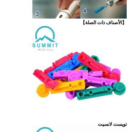
【الأصناف ذات الصلة】
تويست لانسيت