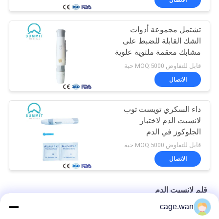
تشتمل مجموعة أدوات
الشك القابلة للضبط على
مشابك معقمة ملتوية علوية
قابل للتفاوض MOQ:5000 حبة
الاتصال
داء السكري تويست توب
لانسيت الدم لاختبار
الجلوكوز في الدم
قابل للتفاوض MOQ:5000 حبة
الاتصال
قلم لانسيت الدم
cage.wan
6 أعماق قابلة للتعديل لانسيت القلم قلم الوخز مع قاذف