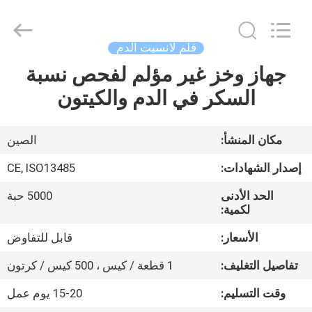
Suzhou
Summit
Medical
Co.,
Ltd.
قلم لانسيت الدم
All
Rights
Reserved.
جهاز وخز غير مؤلم لفحص نسبة
منزل،
السكر في الدم والكيتون
بيت
منتجات
مكان المنشأ:
الصين
إصدار الشهادات:
CE, ISO13485
عرض
الحد الأدنى
5000 حبة
الواقع
لكمية:
الافتراضي
الأسعار:
قابل للتفاوض
تفاصيل التغليف:
1 قطعة / كيس ، 500 كيس / كرتون
معلومات
وقت التسليم:
15-20 يوم عمل
عنا