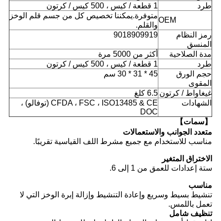
طرد
1 قطعة / كيس ، 500 كيس / كرتون
متوفرة.يمكننا تخصيص كل من جسم قلم الوخز
OEM
والقلم.
رمز النظام
9018909919
المنسق
مدة الصلاحية
أكثر من 5000 مرة
طرد
1 قطعة / كيس ، 500 كيس / كرتون
حجم الورق
45 * 31 * 30 سم
المقوى
غيغاواط / كرتون
6.5 كلغ
الشهادات
CFDA ، FSC ، ISO13485 & CE (توفالو) ،
DOC
【سمات】
متعدد الجوانب والاستعمالات
مناسب للاستخدام مع جميع مشرط اللف القياسية تقريبًا.
الاختراق المتغير
ستة إعدادات للعمق من 1 إلى 6.
مناسب
تنشيط بسيط وسريع وإعادة التنشيط وإزالة إبرة الوخز التي لا
تعمل باللمس.
تنظيف شامل