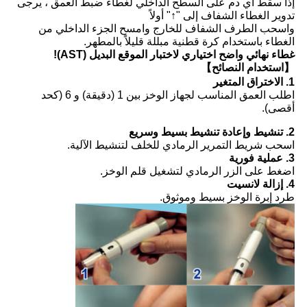
إذا سقط أي دم على السطح الداخلي لغطاء ضبط العمق ، يرجى
تدوير الغطاء الشفاف إلى "↑" أولاً
واسحب الطرف الشفاف للخارج وامسح الجزء الداخلي من
الغطاء باستخدام كرة قطنية مبللة قليلاً بالمطهر.
غطاء نهائي واضح اختياري لاختبار الموقع البديل (AST)!
【استخدام النصائح】
1. الاختراق المتغير
اطلب العمق المناسب لجهاز الوخز بين 1 (دقيقة) و 6 (كحد
أقصى).
2. تنشيط وإعادة تنشيط بسيط وسريع
اسحب شريط التمرير الرمادي للخلف لتنشيط الآلية.
3. عملية فورية
اضغط على الزر الرمادي لتشغيل قلم الوخز.
4. إزالة لانسيت
طرد إبرة الوخز بسيط وموثوق.