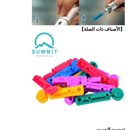
【الأصناف ذات الصلة】
تويست لانسيت