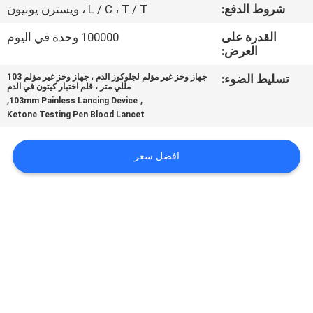
شروط الدفع:
L / C ، T / T ، ويسترن يونيون
جولة
القدرة على
100000 وحدة في اليوم
العرض:
في
المعمل
تسليط الضوء:
جهاز وخز غير مؤلم لجلوكوز الدم ، جهاز وخز غير مؤلم 103
مللي متر ، قلم اختبار كيتون في الدم
,
,
103mm Painless Lancing Device
Ketone Testing Pen Blood Lancet
مراقبة
الجودة
افضل سعر
اتصل
بنا
أخبار
حالات