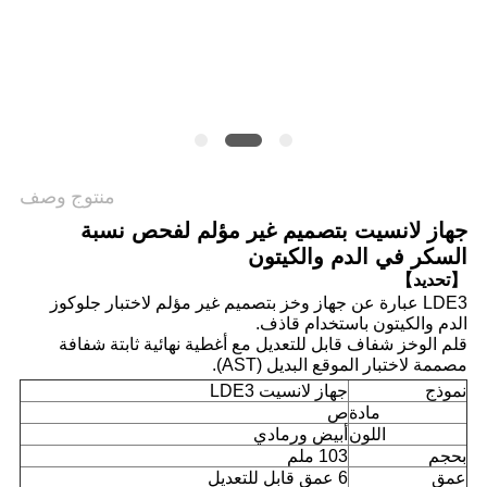
خريطة
الموقع
PRIVACY
منتوج وصف
POLICY
جهاز لانسيت بتصميم غير مؤلم لفحص نسبة
السكر في الدم والكيتون
【تحديد】
LDE3 عبارة عن جهاز وخز بتصميم غير مؤلم لاختبار جلوكوز
الدم والكيتون باستخدام قاذف.
قلم الوخز شفاف قابل للتعديل مع أغطية نهائية ثابتة شفافة
مصممة لاختبار الموقع البديل (AST).
نموذج
جهاز لانسيت LDE3
مادة
ص
اللون
أبيض ورمادي
بحجم
103 ملم
عمق
6 عمق قابل للتعديل