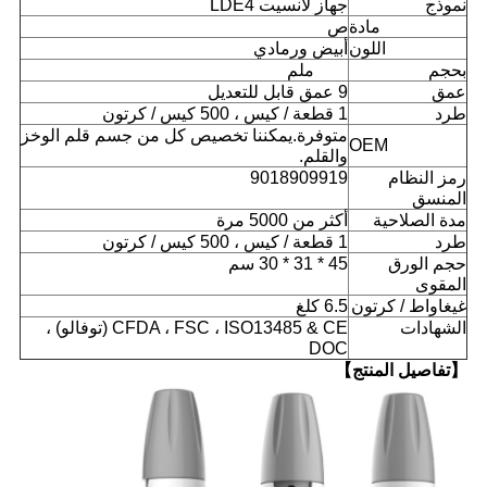
نموذج
جهاز لانسيت LDE4
مادة
ص
اللون
أبيض ورمادي
بحجم
103 ملم
عمق
9 عمق قابل للتعديل
طرد
1 قطعة / كيس ، 500 كيس / كرتون
متوفرة.يمكننا تخصيص كل من جسم قلم الوخز
OEM
والقلم.
رمز النظام
9018909919
المنسق
مدة الصلاحية
أكثر من 5000 مرة
طرد
1 قطعة / كيس ، 500 كيس / كرتون
حجم الورق
45 * 31 * 30 سم
المقوى
غيغاواط / كرتون
6.5 كلغ
الشهادات
CFDA ، FSC ، ISO13485 & CE (توفالو) ،
DOC
【تفاصيل المنتج】