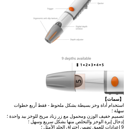
【سمات】
استخدام أداة وخز بسيطة بشكل ملحوظ - فقط أربع خطوات
سهلة ؛
تصميم خفيف الوزن ومحمول مع زر زناد مريح للوخز بيد واحدة ؛
إدخال إبرة الوخز والتخلص منها بشكل سريع وسهل ؛
9 إعدادات للعمق تضمن اختراق الجلد الأمثل ؛