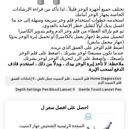
تختلف جميع أجهزة الوخز قليلاً ، لذا تأكد من قراءة الإرشادات
الخاصة بجهاز الوخز أمامك
استخدمه.
خطوات استخدام قلم وخز سريعة وسهلة إلى حد ما:
اغسل يديك أولاً لتقليل خطر الإصابة بالعدوى.
ثم قم بإزالة الغطاء من قلم وخز الدم وقم بتدوير الكاميرا
لتحميل مشرط (جهاز يعمل بالكاميرا) أو تحميل إبرة الوخز يدويًا
(جهاز محمل بنابض).
اضبط قلم الوخز على العمق الذي تريده.
عندما تكون مستعدًا لوخز بشرتك ، اضغط على قلم الوخز
بإصبعك ، واضغط على الزر لتحريك الوخز لوخز بشرتك.
ملاحظة: لا تأخذ إبرة الوخز بيدك ، وبدلاً من ذلك ، استخدم قاذف
الدفع لسحب الإبرة.
Home Diagnostics قلم لانسيت ، قلم لانسيت جنتل تاتش ، 9 إعدادات للعمق
قلم لانسيت الدم
9 Depth Settings Pen Blood Lancet
Gentle Touch Lancet Pen
احصل على افضل سعر ل
الصفحة الرئيسية التشخيص جهاز لانسيت