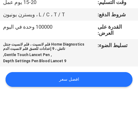
وقت التسليم:
15-20 يوم عمل
جولة
شروط الدفع:
L / C ، T / T ، ويسترن يونيون
في
القدرة على
100000 وحدة في اليوم
العرض:
المعمل
تسليط الضوء:
Home Diagnostics قلم لانسيت ، قلم لانسيت جنتل
تاتش ، 9 إعدادات للعمق قلم لانسيت الدم
مراقبة
,
,
Gentle Touch Lancet Pen
9 Depth Settings Pen Blood Lancet
الجودة
افضل سعر
اتصل
بنا
أخبار
حالات