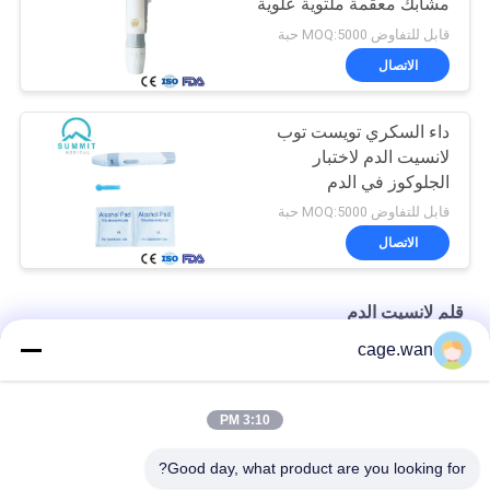
مشابك معقمة ملتوية علوية
قابل للتفاوض MOQ:5000 حبة
الاتصال
داء السكري تويست توب
لانسيت الدم لاختبار
الجلوكوز في الدم
قابل للتفاوض MOQ:5000 حبة
الاتصال
قلم لانسيت الدم
cage.wan
6 أعماق قابلة للتعديل لانسيت القلم قلم الوخز مع قاذف
قلم لانسيت الدم قابل للضبط مع تقنية خالية من الألم
3:10 PM
10 إعدادات للعمق التلقائي قلم لانسيت الدم مع قاذف
Good day, what product are you looking for?