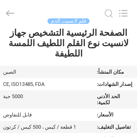
Suzhou
Summit
Medical
Co.,
Ltd.
قلم لانسيت الدم
All
Rights
Reserved.
الصفحة الرئيسية التشخيص جهاز
منزل،
لانسيت نوع القلم اللطيف اللمسة
بيت
اللطيفة
منتجات
مكان المنشأ:
الصين
عرض
إصدار الشهادات:
CE, ISO13485, FDA
الواقع
الحد الأدنى
5000 حبة
الافتراضي
لكمية:
الأسعار:
قابل للتفاوض
معلومات
تفاصيل التغليف:
1 قطعة / كيس ، 500 كيس / كرتون
عنا