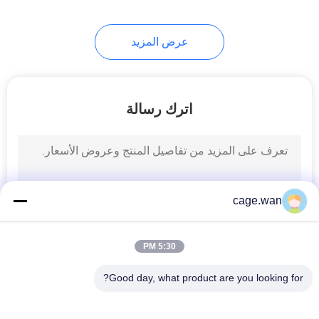
6
عرض المزيد
آلة التشويش الطبية
اترك رسالة
12
مكثف الاوكسجين
cage.wan
الطبي
5:30 PM
Good day, what product are you looking for?
فئات شعبية
جميع