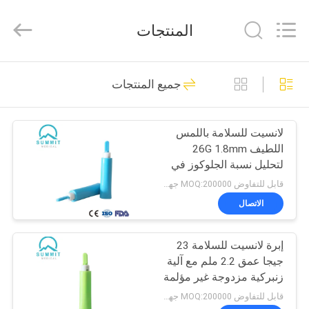
Suzhou
Summit
Medical
المنتجات
Co.,
Ltd.
All
Rights
Reserved.
منزل،
111
جميع المنتجات
بيت
لانسيت الدم الآمن
لانسيت للسلامة باللمس
منتجات
اللطيف 26G 1.8mm
لتحليل نسبة الجلوكوز في
عرض
الدم
قابل للتفاوض MOQ:200000 جهاز كمبيوتر شخصى
الواقع
الاتصال
38
الافتراضي
إبرة لانسيت للسلامة 23
تويست الدم لانسيت
جيجا عمق 2.2 ملم مع آلية
معلومات
زنبركية مزدوجة غير مؤلمة
عنا
قابل للتفاوض MOQ:200000 جهاز كمبيوتر شخصى