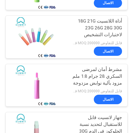
الاتصال
جولة
أداة اللانسيت 18G 21G
في
35
23G 26G 28G 30G
المعمل
لاختبارات التشخيص
قلم لانسيت الدم
قابل للتفاوض MOQ:200000 قطعة
مراقبة
الاتصال
الجودة
مشرط أمان لمرضى
السكري 28 جرام 1.8 ملم
اتصل
مزود بآلية نوابض مزدوجة
34
غير مؤلم
بنا
قابل للتفاوض MOQ:200000 قطعة
الاتصال
إبرة قلم الأنسولين
أخبار
جهاز لانسيت قابل
للاستقبال لتحديد نسبة
حالات
الجلوكوز في الدم 30G