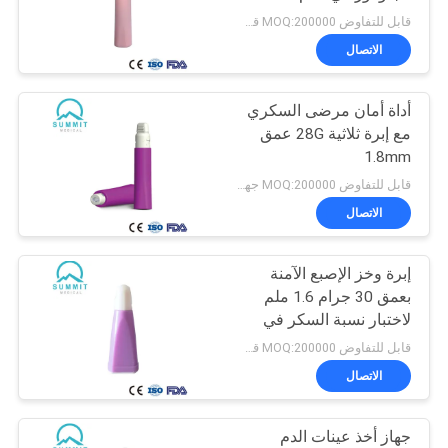
1.5mm الوردي
قابل للتفاوض MOQ:200000 قطعة
خريطة
الاتصال
8
الموقع
أداة أمان مرضى السكري
أنبوب جمع عينة الدم
مع إبرة ثلاثية 28G عمق
PRIVACY
1.8mm
POLICY
قابل للتفاوض MOQ:200000 جهاز كمبيوتر شخصى
الاتصال
إبرة وخز الإصبع الآمنة
4
بعمق 30 جرام 1.6 ملم
لاختبار نسبة السكر في
شفرة مشرط جراحي
الدم
قابل للتفاوض MOQ:200000 قطعة
الاتصال
جهاز أخذ عينات الدم